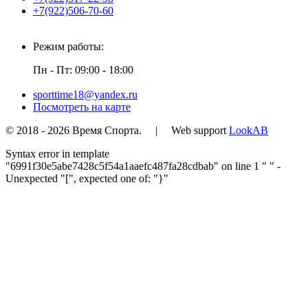
+7(922)506-70-60
Режим работы:
Пн - Пт: 09:00 - 18:00
sporttime18@yandex.ru
Посмотреть на карте
© 2018 - 2026 Время Спорта. | Web support
LookAB
Syntax error in template
"6991f30e5abe7428c5f54a1aaefc487fa28cdbab" on line 1 "
" -
Unexpected "[", expected one of: "}"