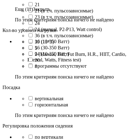
21
Еще (11)
Закрыть
21 (в т.ч. пульсозависимые)
23 (в т.ч. пульсозависимые)
По этим критериям поиска ничего не найдено
24
24 (manual, P2-P13, Watt control)
Кол-во уровней нагрузки
36 (в т.ч. пульсозависимые)
16 (10-350 Ватт)
39 (13*3)
16 (30-350 Ватт)
5
24 (10-350 Ватт)
9 (Manual, Hill, Fut Burn, H.R., HIIT, Cardio,
Interval, Watts, Fitness test)
30
программы отсутствуют
8
По этим критериям поиска ничего не найдено
Посадка
вертикальная
горизонтальная
По этим критериям поиска ничего не найдено
Регулировка положения сидения
по вертикали