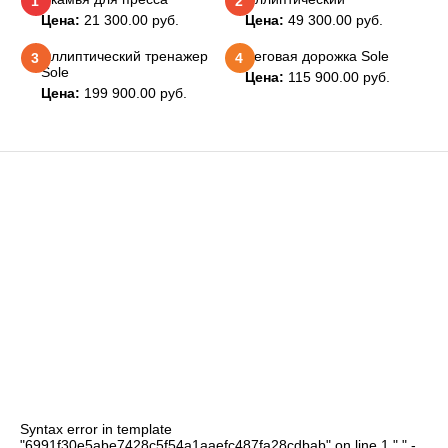
1
2
Цена:
21 300.00
руб.
Цена:
49 300.00
руб.
Эллиптический тренажер
Беговая дорожка Sole
3
4
Sole
Цена:
115 900.00
руб.
Цена:
199 900.00
руб.
ИНТЕРНЕТ-МАГАЗИН
ИНФОРМАЦИЯ
ПОКУПАТЕЛЬСКИЙ СЕРВИС
КОНТАКТЫ
LookAB
© 2018 - 2026 Время Спорта. | Web support
Syntax error in template
"6991f30e5abe7428c5f54a1aaefc487fa28cdbab" on line 1 "
" -