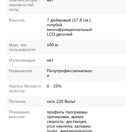
Компенсаторы
нет
неровностей
пола:
Консоль:
7 дюймовый (17.8 см.)
голубой
многофункциональный
LCD дисплей
Макс. вес
160 кг.
пользователя:
Мультимедиа:
нет
Назначение:
Полупрофессионально
е
Наклон бегового
0 - 15%
полотна:
Питание:
сеть 220 Вольт
Показания
профиль программы
консоли:
тренировки, время,
скорость, дистанция,
угол наклона, калории,
пульс, жироанализатор