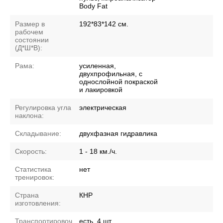
Body Fat
Размер в
192*83*142 см.
рабочем
состоянии
(Д*Ш*В):
Рама:
усиленная,
двухпрофильная, с
однослойной покраской
и лакировкой
Регулировка угла
электрическая
наклона:
Складывание:
двухфазная гидравлика
Скорость:
1 - 18 км./ч.
Статистика
нет
тренировок:
Страна
КНР
изготовления:
Транспортировоч
есть, 4 шт.