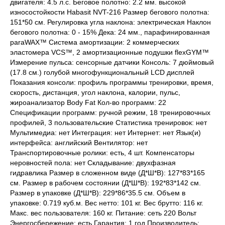
двигателя: 4.5 л.с. Беговое полотно: 2.2 мм. высокой
износостойкости Habasit NVT-216 Размер бегового полотна:
151*50 см. Регулировка угла наклона: электрическая Наклон
бегового полотна: 0 - 15% Дека: 24 мм., парафинированная
paraWAX™ Система амортизации: 2 коммерческих
эластомера VCS™, 2 амортизационные подушки flexGYM™
Измерение пульса: сенсорные датчики Консоль: 7 дюймовый
(17.8 см.) голубой многофункциональный LCD дисплей
Показания консоли: профиль программы тренировки, время,
скорость, дистанция, угол наклона, калории, пульс,
жироанализатор Body Fat Кол-во программ: 22
Спецификации программ: ручной режим, 18 тренировочных
профилей, 3 пользовательские Статистика тренировок: нет
Мультимедиа: нет Интеграция: нет Интернет: нет Язык(и)
интерфейса: английский Вентилятор: нет
Транспортировочные ролики: есть, 4 шт. Компенсаторы
неровностей пола: нет Складывание: двухфазная
гидравлика Размер в сложенном виде (Д*Ш*В): 127*83*165
см. Размер в рабочем состоянии (Д*Ш*В): 192*83*142 см.
Размер в упаковке (Д*Ш*В): 229*86*35.5 см. Объем в
упаковке: 0.719 куб.м. Вес нетто: 101 кг. Вес брутто: 116 кг.
Макс. вес пользователя: 160 кг. Питание: сеть 220 Вольт
Энергосбережение: есть Гарантия: 1 год Производитель: