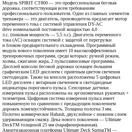
Модель SPIRIT CT800 — это профессиональная беговая
дорожка, соответствующая всем требованиям
профессионального пользователя. Один из главных элементов
тренажера — это двигатель, производитель предлагает мотор
переменного тока с системой управления DY-AC
drive номинальной постоянной мощностью 4,0
л.с. (пиковая мощность — 5,5 л.с). Двигатель переменного
тока (AC) оснащен системой с защитой от перегрузки
и блоком предварительного охлаждения. Программный
модуль нового поколения имеет 10 высокоэффективных
тренировочных программ, среди которых: ручной режим,
холмы, сжигание жира, 2 пульсозависимые программы.
Дисплей консоли беговой дорожки оснащен большим
графическим LED дисплеем с приятным цветом свечения
светодиодов. Также на консоли расположены 5 цифровых
LED дисплеев с янтарным свечением и светодиодные
индикаторы порогового пульса. Сенсорные датчики
измерения пульса расположены на эргономичных рукоятках +
телеметрия. Цифровая система измерения пульса имеет
повышенную по сравнению с предыдущим поколением
дорожек помехоустойчивость. Толщина полотна 3 мм.
Полотно коммерческое Habasit, двухслойное с нижним слоем
удерживающим смазку. Дека нового поколения — Ultimate
DeckTM толщиной 25 мм (парафинированная).
Амортизационная платформа Ultimate Deck SpringTM —