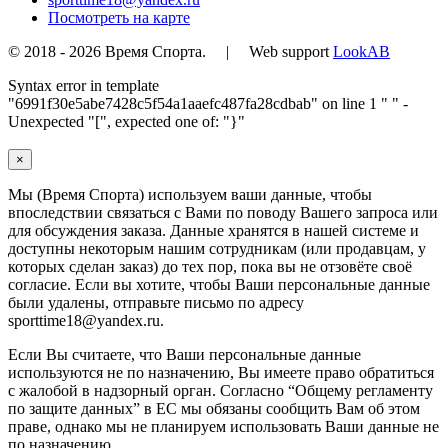
Посмотреть на карте
© 2018 - 2026 Время Спорта. | Web support
LookAB
Syntax error in template
"6991f30e5abe7428c5f54a1aaefc487fa28cdbab" on line 1 "
" -
Unexpected "[", expected one of: "}"
×
Мы (Время Спорта) используем ваши данные, чтобы
впоследствии связаться с Вами по поводу Вашего запроса или
для обсуждения заказа. Данные хранятся в нашей системе и
доступны некоторым нашим сотрудникам (или продавцам, у
которых сделан заказ) до тех пор, пока вы не отзовёте своё
согласие. Если вы хотите, чтобы Ваши персональные данные
были удалены, отправьте письмо по адресу
sporttime18@yandex.ru.
Если Вы считаете, что Ваши персональные данные
используются не по назначению, Вы имеете право обратиться
с жалобой в надзорный орган. Согласно “Общему регламенту
по защите данных” в ЕС мы обязаны сообщить Вам об этом
праве, однако мы не планируем использовать Ваши данные не
по назначению.