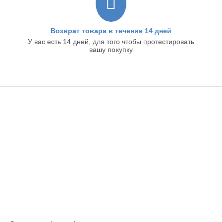
Возврат товара в течение 14 дней
У вас есть 14 дней, для того чтобы протестировать
вашу покупку
ИНТЕРНЕТ-МАГАЗИН
ИНФОРМАЦИЯ
ПОКУПАТЕЛЬСКИЙ СЕРВИС
КОНТАКТЫ
LookAB
© 2018 - 2026 Время Спорта. | Web support