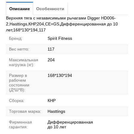
Описание
Особенности
Верхняя тяга с независимыми рычагами Digger HD006-
2,Hasttings,КНР,204,CE+GS,Дифференцированная до 10
лет,168*130*194,117
Бренд:
Spirit Fitness
Вес нетто:
117
Максимальная
204
нагрузка (кг):
Размер в
168*130*194
рабочем
состоянии
(Д*Ш*В):
Сборка:
КНР
Торговая марка:
Hasttings
Фирменная
Дифференцированная
гарантия:
до 10 лет