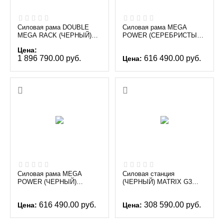
Силовая рама DOUBLE
Силовая рама MEGA
MEGA RACK (ЧЕРНЫЙ)
POWER (СЕРЕБРИСТЫЙ)
MATRIX MAGNUM MG-
MATRIX MAGNUM MG-
Цена:
MR47x2
MR47
1 896 790.00
руб.
616 490.00
руб.
Цена:
Силовая рама MEGA
Силовая станция
POWER (ЧЕРНЫЙ)
(ЧЕРНЫЙ) MATRIX G3
MATRIX MAGNUM MG-
FW73
MR47
616 490.00
руб.
308 590.00
руб.
Цена:
Цена: