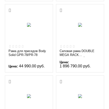
Рама для приседов Body
Силовая рама DOUBLE
Solid GPR-78/PR-78
MEGA RACK
(СЕРЕБРИСТЫЙ) MATRIX
Цена:
MAGNUM MG-MR47x2
44 990.00
руб.
1 896 790.00
руб.
Цена: