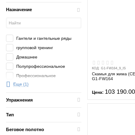
Назначение
Гантели и гантельные ряды
групповой тренинг
Домашнее
Полупрофессиональное
КОД:
G1-FW164_9_IS
Cкамья для жима (
Профессиональное
G1-FW164
Еще (1)
Функциональный тренинг
103 190.0
Цена:
Упражнения
Тип
Беговое полотно