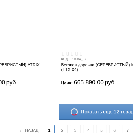
КОД:
T1X-04_IS
ЕРЕБРИСТЫЙ) ATRIX
Беговая дорожка (СЕРЕБРИСТЫЙ) M
(T1X-04)
00
руб.
665 890.00
руб.
Цена:
Показать еще 12 това
НАЗАД
1
2
3
4
5
6
7