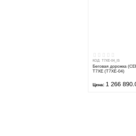
КОД:
T7XE-04_IS
Беговая дорожка (С
T7XE (T7XE-04)
1 266 890.
Цена: