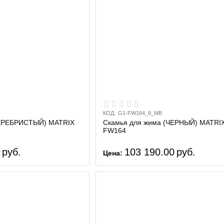
КОД:
G1-FW164_9_MB
СЕРЕБРИСТЫЙ) MATRIX
Cкамья для жима (ЧЕРНЫЙ) MATRIX
FW164
0
руб.
103 190.00
руб.
Цена: