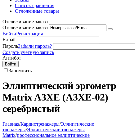
Список сравнения
Отложенные товары
Отслеживание заказа
Отслеживание заказа
Войти
Регистрация
E-mail
Пароль
Забыли пароль?
Создать учетную запись
Антибот
Войти
Запомнить
Эллиптический эргометр
Matrix A3XE (A3XE-02)
серебристый
Главная
/
Кардиотренажеры
/
Эллиптические
тренажеры
/
Эллиптические тренажеры
Matrix
/
профессиональное эллиптические