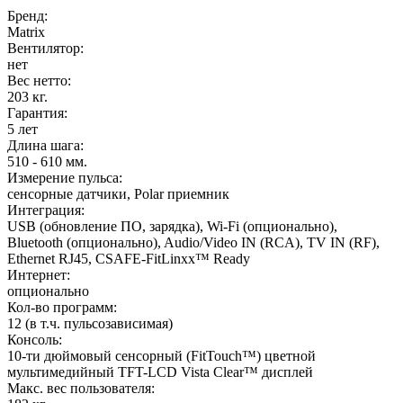
Бренд:
Matrix
Вентилятор:
нет
Вес нетто:
203 кг.
Гарантия:
5 лет
Длина шага:
510 - 610 мм.
Измерение пульса:
сенсорные датчики, Polar приемник
Интеграция:
USB (обновление ПО, зарядка), Wi-Fi (опционально),
Bluetooth (опционально), Audio/Video IN (RCA), TV IN (RF),
Ethernet RJ45, CSAFE-FitLinxx™ Ready
Интернет:
опционально
Кол-во программ:
12 (в т.ч. пульсозависимая)
Консоль:
10-ти дюймовый сенсорный (FitTouch™) цветной
мультимедийный TFT-LCD Vista Clear™ дисплей
Макс. вес пользователя: