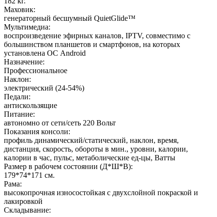
182 кг.
Маховик:
генераторный бесшумный QuietGlide™
Мультимедиа:
воспроизведение эфирных каналов, IPTV, совместимо с
большинством планшетов и смартфонов, на которых
установлена ОС Android
Назначение:
Профессиональное
Наклон:
электрический (24-54%)
Педали:
антискользящие
Питание:
автономно от сети/сеть 220 Вольт
Показания консоли:
профиль динамический/статический, наклон, время,
дистанция, скорость, обороты в мин., уровни, калории,
калории в час, пульс, метаболические ед-цы, Ватты
Размер в рабочем состоянии (Д*Ш*В):
179*74*171 см.
Рама:
высокопрочная износостойкая с двухслойной покраской и
лакировкой
Складывание: