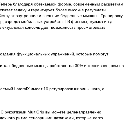
. Теперь благодаря обтекаемой форме, современным расцветкам
ожняет задачу и гарантирует более высокие результаты.
действуют внутренние и внешние бедренные мышцы. Тренировку
, зарядка мобильных устройств, ТВ фильмы, музыка и т.д.
лектуальная консоль дает возможность просматривать
 создания функциональных упражнений, которые помогут
аши тазобедренные мышцы работают на 30% интенсивнее, чем на
емый LateralX имеет 10 регулировок ширины шага, а
. С рукоятками MultiGrip вы можете целенаправленно
рдечного ритма сенсорными датчиками, которые легко