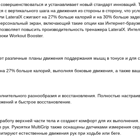
т совершенствоваться и устанавливает новый стандарт инноваций
я с вертикального шага на движения из стороны в сторону, что усл
ели LateralX сжигают на 27% больше калорий и на 30% больше за
персональный экран, включающий такие опции как Интернет-браузер
озволяет повысить производительность тренажера LateralX. Интел
оки Workout Booster.
дает различные планы движения поддержания мышц в тонусе и для
е на 27% больше калорий, выполняя боковые движения, а также в
нительного разнообразия и восстановления. Полностью настраива
ижений и быстрое восстановление.
 работу верхней части тела и создают комфорт для их выполнения
 рук. Рукоятки MultiGrip также оснащены датчиками измерения се
митируют естественные движения рук при ходьбе или беге.