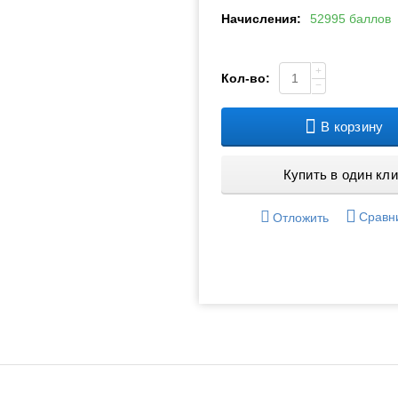
Начисления:
52995 баллов
+
Кол-во:
−
В корзину
Купить в один кли
Сравн
Отложить