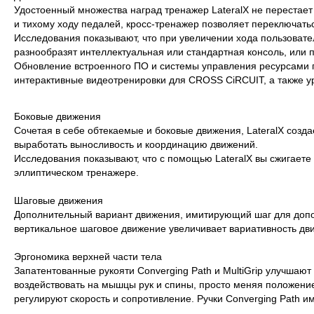
Удостоенный множества наград тренажер LateralX не перестае
и тихому ходу педалей, кросс-тренажер позволяет переключатьс
Исследования показывают, что при увеличении хода пользоват
разнообразят интеллектуальная или стандартная консоль, или 
Обновление встроенного ПО и системы управления ресурсами п
интерактивные видеотренировки для CROSS CiRCUIT, а также ур
Боковые движения
Сочетая в себе обтекаемые и боковые движения, LateralX соз
выработать выносливость и координацию движений.
Исследования показывают, что с помощью LateralX вы сжигает
эллиптическом тренажере.
Шаговые движения
Дополнительный вариант движения, имитирующий шаг для допол
вертикальное шаговое движение увеличивает вариативность дв
Эргономика верхней части тела
Запатентованные рукояти Converging Path и MultiGrip улучшают
воздействовать на мышцы рук и спины, просто меняя положение
регулируют скорость и сопротивление. Ручки Converging Path и