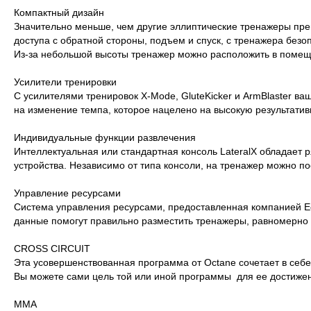
Компактный дизайн
Значительно меньше, чем другие эллиптические тренажеры пре
доступа с обратной стороны, подъем и спуск, с тренажера безо
Из-за небольшой высоты тренажер можно расположить в помещ
Усилители тренировки
С усилителями тренировок X-Mode, GluteKicker и ArmBlaster в
на изменение темпа, которое нацелено на высокую результатив
Индивидуальные функции развлечения
Интеллектуальная или стандартная консоль LateralX обладает 
устройства. Независимо от типа консоли, на тренажер можно п
Управление ресурсами
Система управления ресурсами, предоставленная компанией E
данные помогут правильно разместить тренажеры, равномерно 
CROSS CIRCUIT
Эта усовершенствованная программа от Octane сочетает в себе
Вы можете сами цель той или иной программы для ее достижени
MMA