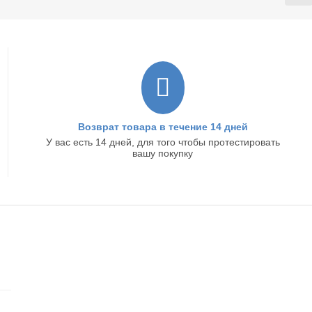
Возврат товара в течение 14 дней
У вас есть 14 дней, для того чтобы протестировать
вашу покупку
ИС
КОНТАКТЫ
Главный офис: г. Ижевск, ул.Маяковского, 33,
Офис 103
+7(922)517-22-98
+7(922)506-70-60