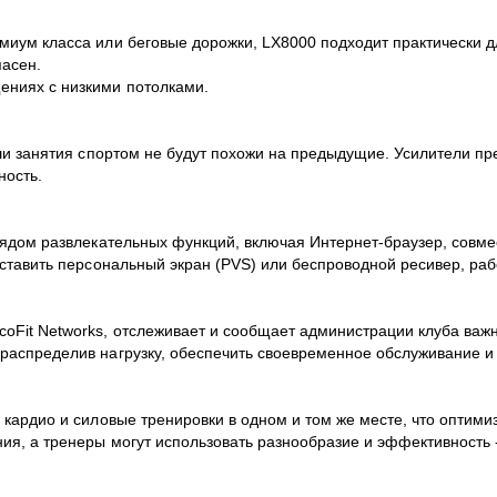
миум класса или беговые дорожки, LX8000 подходит практически д
пасен.
ениях с низкими потолками.
аши занятия спортом не будут похожи на предыдущие. Усилители п
ность.
рядом развлекательных функций, включая Интернет-браузер, совме
оставить персональный экран (PVS) или беспроводной ресивер, ра
coFit Networks, отслеживает и сообщает администрации клуба ва
распределив нагрузку, обеспечить своевременное обслуживание и
 кардио и силовые тренировки в одном и том же месте, что оптими
я, а тренеры могут использовать разнообразие и эффективность -