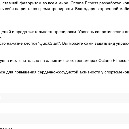
, ставший фаворитом во всем мире. Octane Fitness разработал нов
ть себя на ринге во время тренировки. Благодаря встроенной моб
.
ащений и продолжительность тренировки. Уровень сопротивления а
у.
то нажатие кнопки "QuickStart". Вы можете сами задать вид упра
тупна исключительно на эллиптических тренажерах Octane Fitness.
ance для повышения сердечно-сосудистой активности у спортсмено
й