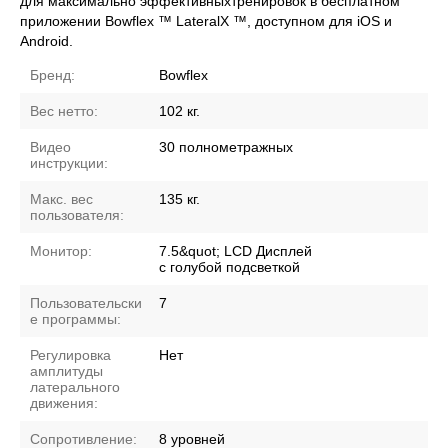
для максимально эффективныхтренировок в бесплатном
приложении Bowflex ™ LateralX ™, доступном для iOS и
Android.
Бренд:
Bowflex
Вес нетто:
102 кг.
Видео
30 полнометражных
инструкции:
Макс. вес
135 кг.
пользователя:
Монитор:
7.5&quot; LCD Дисплей
с голубой подсветкой
Пользовательски
7
е программы:
Регулировка
Нет
амплитуды
латерального
движения:
Сопротивление:
8 уровней