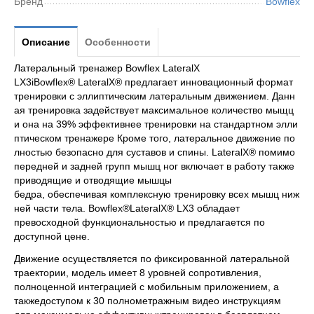
Бренд
Bowflex
Описание
Особенности
Латеральный тренажер Bowflex LateralX
LX3iBowflex® LateralX® предлагает инновационный формат
тренировки с эллиптическим латеральным движением. Данн
ая тренировка задействует максимальное количество мыщц
и она на 39% эффективнее тренировки на стандартном элли
птическом тренажере Кроме того, латеральное движение по
лностью безопасно для суставов и спины. LateralX® помимо
передней и задней групп мышц ног включает в работу также
приводящие и отводящие мышцы
бедра, обеспечивая комплексную тренировку всех мышц ниж
ней части тела. Bowflex®LateralX® LX3 обладает
превосходной функциональностью и предлагается по
доступной цене.
Движение осуществляется по фиксированной латеральной
траектории, модель имеет 8 уровней сопротивления,
полноценной интеграцией с мобильным приложением, а
такжедоступом к 30 полнометражным видео инструкциям