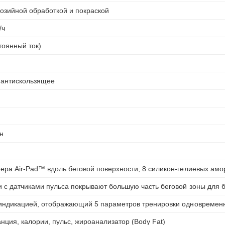
розийной обработкой и покраской
/ч
стоянный ток)
 антискользящее
н
ера Air-Pad™ вдоль беговой поверхности, 8 силикон-гелиевых ам
 с датчиками пульса покрывают большую часть беговой зоны для 
 индикацией, отображающий 5 параметров тренировки одновремен
анция, калории, пульс, жироанализатор (Body Fat)