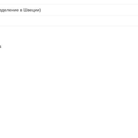
азделение в Швеции)
s
в интернет-