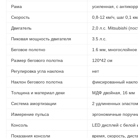
Рама
усиленная, с антикор
Скорость
0,8-12 км/ч, шаг 0,1 км
Двигатель
2,0 л.с. Mitsubishi (по
Пиковая мощность двигателя
3.5 л.с.
Беговое полотно
1.6 мм, многослойное
Размер бегового полотна
120*42 см
Регулировка угла наклона
нет
Наклон бегового полотна
фиксированный накло
Толщина и материал деки
МДФ двойная, 16 мм
Система амортизации
2 удлиненных эластом
Измерение пульса
эргономичные поручни
Консоль
LED дисплей с белой
Показания консоли
время, скорость, дист