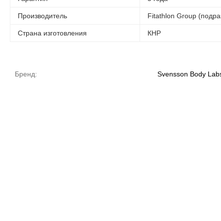
Производитель
Fitathlon Group (подр
Страна изготовления
КНР
Бренд:
Svensson Body Lab
На товары, заказанные 
магазине!
СКИДКА 5%