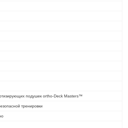
ортизирующих подушек ortho-Deck Masters™
безопасной тренировки
но