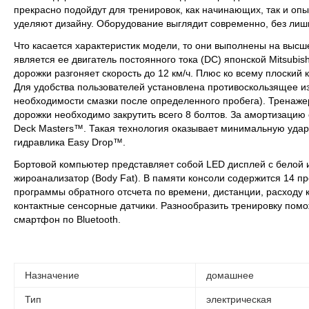
прекрасно подойдут для тренировок, как начинающих, так и оп
уделяют дизайну. Оборудование выглядит современно, без лишн
Что касается характеристик модели, то они выполнены на вы
является ее двигатель постоянного тока (DC) японской Mitsubis
дорожки разгоняет скорость до 12 км/ч. Плюс ко всему плоский
Для удобства пользователей установлена противоскользящее из
необходимости смазки после определенного пробега). Тренажер 
дорожки необходимо закрутить всего 8 болтов. За амортизацию
Deck Masters™. Такая технология оказывает минимальную ударн
гидравлика Easy Drop™.
Бортовой компьютер представляет собой LED дисплей с белой и
жироанализатор (Body Fat). В памяти консоли содержится 14 п
программы обратного отсчета по времени, дистанции, расходу
контактные сенсорные датчики. Разнообразить тренировку по
смартфон по Bluetooth.
Назначение
домашнее
Тип
электрическая