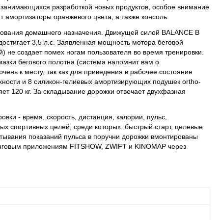
а, занимающихся разработкой новых продуктов, особое внимание
 амортизаторы оранжевого цвета, а также консоль.
удования домашнего назначения. Движущей силой BALANCE B
 достигает 3,5 л.с. Заявленная мощность мотора беговой
ей) не создает помех ногам пользователя во время тренировки.
азки бегового полотна (система напомнит вам о
чень к месту, так как для приведения в рабочее состояние
хности и 8 силикон-гелиевых амортизирующих подушек ortho-
ет 120 кг. За складывание дорожки отвечает двухфазная
ки - время, скорость, дистанция, калории, пульс,
ых спортивных целей, среди которых: быстрый старт, целевые
итывания показаний пульса в поручни дорожки вмонтированы
чинговым приложениям FITSHOW, ZWIFT и KINOMAP через