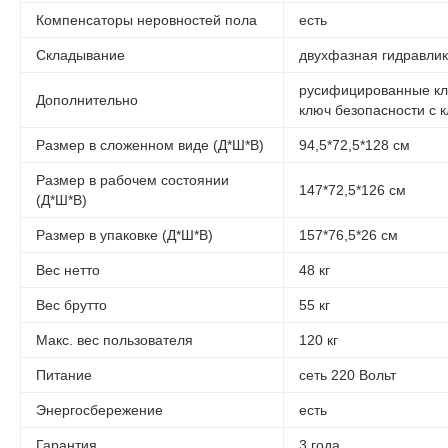
Компенсаторы неровностей пола
есть
Складывание
двухфазная гидравлик
русифицированные кла
Дополнительно
ключ безопасности с 
Размер в сложенном виде (Д*Ш*В)
94,5*72,5*128 см
Размер в рабочем состоянии
147*72,5*126 см
(Д*Ш*В)
Размер в упаковке (Д*Ш*В)
157*76,5*26 см
Вес нетто
48 кг
Вес брутто
55 кг
Макс. вес пользователя
120 кг
Питание
сеть 220 Вольт
Энергосбережение
есть
Гарантия
3 года