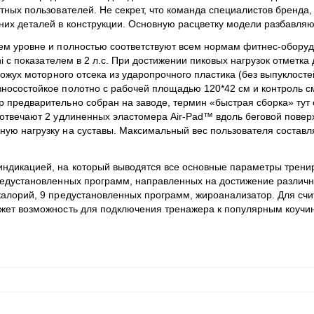
ытных пользователей. Не секрет, что команда специалистов бренд
их деталей в конструкции. Основную расцветку модели разбавляют
сшем уровне и полностью соответствуют всем нормам фитнес-обор
hi с показателем в 2 л.с. При достижении пиковых нагрузок отметка
 кожух моторного отсека из ударопрочного пластика (без выпуклост
носостойкое полотно с рабочей площадью 120*42 см и контроль см
предварительно собран на заводе, термин «быстрая сборка» тут о
 отвечают 2 удлиненных эластомера Air-Pad™ вдоль беговой повер
ую нагрузку на суставы. Максимальный вес пользователя составля
ндикацией, на который выводятся все основные параметры трениров
редустановленных программ, направленных на достижение различн
 калорий, 9 предустановленных программ, жироанализатор. Для сч
может возможность для подключения тренажера к популярным коу