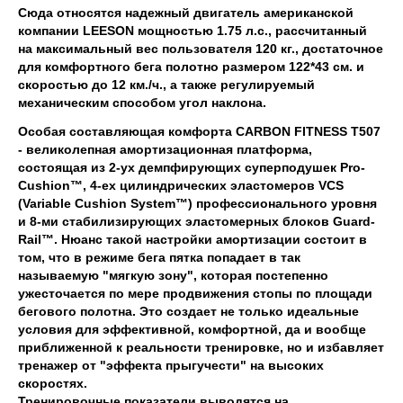
Сюда относятся надежный двигатель американской
компании LEESON мощностью 1.75 л.с., рассчитанный
на максимальный вес пользователя 120 кг., достаточное
для комфортного бега полотно размером 122*43 см. и
скоростью до 12 км./ч., а также регулируемый
механическим способом угол наклона.
Особая составляющая комфорта CARBON FITNESS T507
- великолепная амортизационная платформа,
состоящая из 2-ух демпфирующих суперподушек Pro-
Cushion™, 4-ех цилиндрических эластомеров VCS
(Variable Cushion System™) профессионального уровня
и 8-ми стабилизирующих эластомерных блоков Guard-
Rail™. Нюанс такой настройки амортизации состоит в
том, что в режиме бега пятка попадает в так
называемую "мягкую зону", которая постепенно
ужесточается по мере продвижения стопы по площади
бегового полотна. Это создает не только идеальные
условия для эффективной, комфортной, да и вообще
приближенной к реальности тренировке, но и избавляет
тренажер от "эффекта прыгучести" на высоких
скоростях.
Тренировочные показатели выводятся на