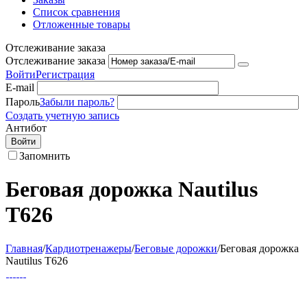
Список сравнения
Отложенные товары
Отслеживание заказа
Отслеживание заказа
Войти
Регистрация
E-mail
Пароль
Забыли пароль?
Создать учетную запись
Антибот
Войти
Запомнить
Беговая дорожка Nautilus
T626
Главная
/
Кардиотренажеры
/
Беговые дорожки
/
Беговая дорожка
Nautilus T626