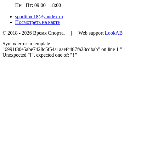
Пн - Пт: 09:00 - 18:00
sporttime18@yandex.ru
Посмотреть на карте
© 2018 - 2026 Время Спорта. | Web support
LookAB
Syntax error in template
"6991f30e5abe7428c5f54a1aaefc487fa28cdbab" on line 1 "
" -
Unexpected "[", expected one of: "}"