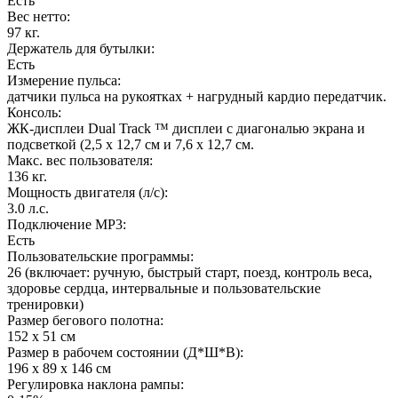
Есть
Вес нетто:
97 кг.
Держатель для бутылки:
Есть
Измерение пульса:
датчики пульса на рукоятках + нагрудный кардио передатчик.
Консоль:
ЖК-дисплеи Dual Track ™ дисплеи с диагональю экрана и
подсветкой (2,5 x 12,7 см и 7,6 x 12,7 см.
Макс. вес пользователя:
136 кг.
Мощность двигателя (л/с):
3.0 л.с.
Подключение MP3:
Есть
Пользовательские программы:
26 (включает: ручную, быстрый старт, поезд, контроль веса,
здоровье сердца, интервальные и пользовательские
тренировки)
Размер бегового полотна:
152 х 51 см
Размер в рабочем состоянии (Д*Ш*В):
196 x 89 x 146 см
Регулировка наклона рампы: