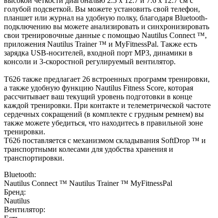
высокой четкости диагональю 2.5 х 12.7 и 7.6 х 12.7 см с
голубой подсветкой. Вы можете установить свой телефон,
планшет или журнал на удобную полку, благодаря Bluetooth-
подключению вы можете анализировать и синхронизировать
свои тренировочные данные с помощью Nautilus Connect ™,
приложения Nautilus Trainer ™ и MyFitnessPal. Также есть
зарядка USB-носителей, входной порт MP3, динамики в
консоли и 3-скоростной регулируемый вентилятор.
T626 также предлагает 26 встроенных программ тренировки,
а также удобную функцию Nautilus Fitness Score, которая
рассчитывает ваш текущий уровень подготовки в конце
каждой тренировки. При контакте и телеметрической частоте
сердечных сокращений (в комплекте с грудным ремнем) вы
также можете убедиться, что находитесь в правильной зоне
тренировки.
T626 поставляется с механизмом складывания SoftDrop ™ и
транспортными колесами для удобства хранения и
транспортировки.
Bluetooth:
Nautilus Connect ™ Nautilus Trainer ™ MyFitnessPal
Бренд:
Nautilus
Вентилятор: