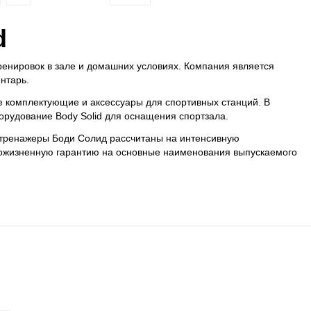
d
ренировок в зале и домашних условиях. Компания является
нтарь.
е комплектующие и аксессуары для спортивных станций. В
орудование Body Solid для оснащения спортзала.
е тренажеры Боди Солид рассчитаны на интенсивную
пожизненную гарантию на основные наименования выпускаемого
ИС
КОНТАКТЫ
Главный офис: г. Ижевск, ул.Маяковского, 33,
Офис 103