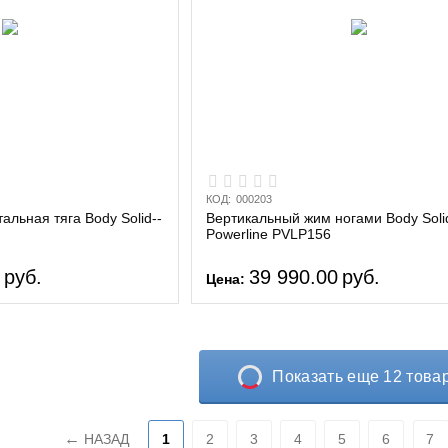
КОД:
000203
альная тяга Body Solid--
Вертикальный жим ногами Body Soli
Powerline PVLP156
0
руб.
39 990.00
руб.
Цена:
Показать еще 12 това
НАЗАД
1
2
3
4
5
6
7