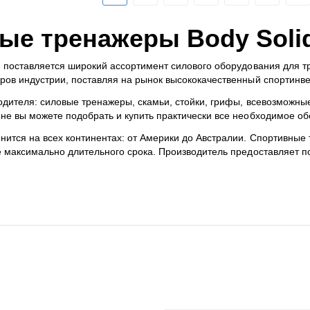
ые тренажеры
Body
Soli
d поставляется широкий ассортимент силового оборудования для т
ров индустрии, поставляя на рынок высококачественный спортинве
одителя: силовые тренажеры, скамьи, стойки, грифы, всевозможны
не вы можете подобрать и купить практически все необходимое об
нится на всех континентах: от Америки до Австралии. Спортивны
е максимально длительного срока. Производитель предоставляет 
ЦИЯ
ПОКУПАТЕЛЬСКИЙ СЕРВ
Войти в кабинет
Создать учетную запись