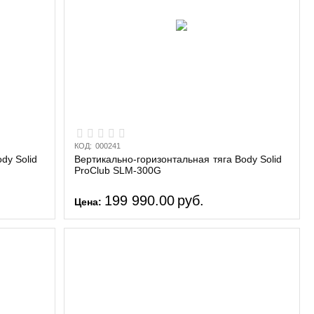
КОД:
000241
dy Solid
Вертикально-горизонтальная тяга Body Solid
ProClub SLM-300G
199 990.00
руб.
Цена: