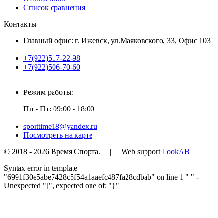
Список сравнения
Контакты
Главный офис: г. Ижевск, ул.Маяковского, 33, Офис 103
+7(922)517-22-98
+7(922)506-70-60
Режим работы:
Пн - Пт: 09:00 - 18:00
sporttime18@yandex.ru
Посмотреть на карте
© 2018 - 2026 Время Спорта. | Web support
LookAB
Syntax error in template
"6991f30e5abe7428c5f54a1aaefc487fa28cdbab" on line 1 "
" -
Unexpected "[", expected one of: "}"