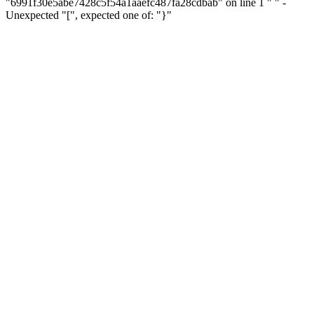
"6991f30e5abe7428c5f54a1aaefc487fa28cdbab" on line 1 "
" -
Unexpected "[", expected one of: "}"