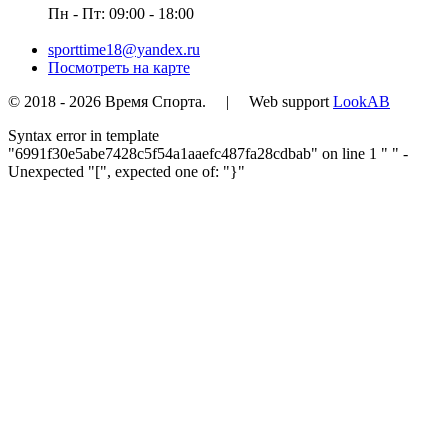
Пн - Пт: 09:00 - 18:00
sporttime18@yandex.ru
Посмотреть на карте
© 2018 - 2026 Время Спорта. | Web support
LookAB
Syntax error in template
"6991f30e5abe7428c5f54a1aaefc487fa28cdbab" on line 1 "
" -
Unexpected "[", expected one of: "}"