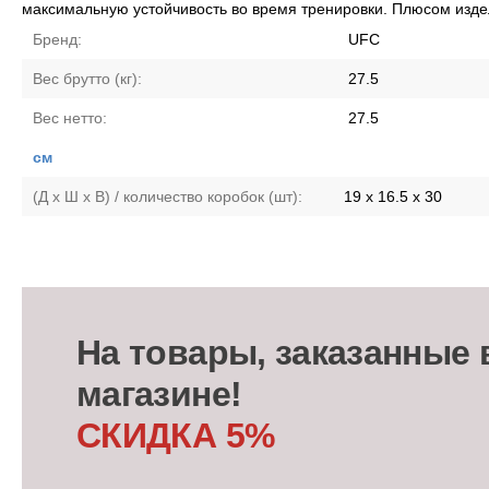
максимальную устойчивость во время тренировки. Плюсом изде
Бренд:
UFC
Вес брутто (кг):
27.5
Вес нетто:
27.5
см
(Д х Ш х В) / количество коробок (шт):
19 x 16.5 x 30
На товары, заказанные 
магазине!
СКИДКА 5%