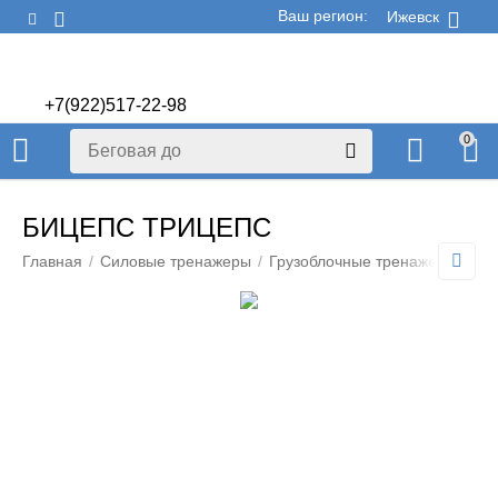
Ваш регион:
Ижевск
+7(922)517-22-98
+7(922)506-70-60
0
БИЦЕПС ТРИЦЕПС
Главная
/
Силовые тренажеры
/
Грузоблочные тренажеры
/
Гр