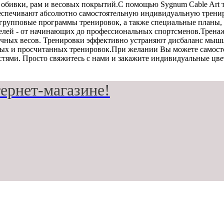
 обивки, рам и весовых покрытий.С помощью Sygnum Cable Art
еспечивают абсолютно самостоятельную индивидуальную трени
ь групповые программы тренировок, а также специальные планы
елей - от начинающих до профессиональных спортсменов.Тренаж
личных весов. Тренировки эффективно устраняют дисбаланс мыш
ых и просчитанных тренировок.При желании Вы можете самосто
стями. Просто свяжитесь с нами и закажите индивидуальные цв
тернет-магазине!