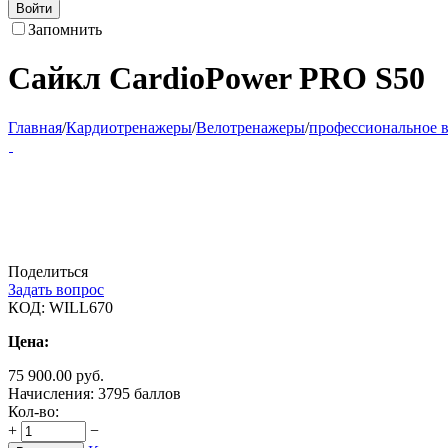
Войти
Запомнить
Сайкл CardioPower PRO S50
Главная
/
Кардиотренажеры
/
Велотренажеры
/
профессиональное 
Поделиться
Задать вопрос
КОД:
WILL670
Цена:
75 900.00
руб.
Начисления:
3795 баллов
Кол-во:
+
−