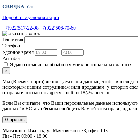
СКИДКА 5%
Подробные условия акции
+7(922)517-22-98
+7(922)506-70-60
Ваше имя
Телефон
Удобное время
-
Антибот
Я даю согласие на
обработку моих персональных данных.
×
Мы (Время Спорта) используем ваши данные, чтобы впоследств
некоторым нашим сотрудникам (или продавцам, у которых сдела
отправьте письмо по адресу sporttime18@yandex.ru.
Если Вы считаете, что Ваши персональные данные используютс
данных” в ЕС мы обязаны сообщить Вам об этом праве, однако
Отправить
Магазин
: г. Ижевск, ул.Маяковского 33, офис 103
Пн - Пт: 09:00 - 18:00