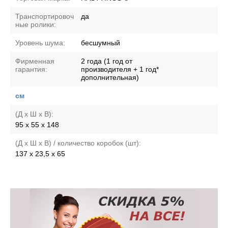
Транспортировоч
да
ные ролики:
Уровень шума:
бесшумный
Фирменная
2 года (1 год от
гарантия:
производителя + 1 год*
дополнительная)
см
(Д х Ш х В):
95 х 55 х 148
(Д х Ш х В) / количество коробок (шт):
137 х 23,5 х 65