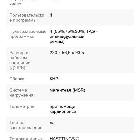
число:
Пользовательски
4
е программы:
Пульсозависимые
4 (55%,75%,90%, TAG -
программы:
индивидуальный
режим)
Размер в
220 х 56,5 х 93,5
рабочем
состоянии
(Д*Ш*В):
Сборка:
КНР
Система
магнитная (MSR)
нагружения:
Телеметрия:
при помощи
кардиопояса
Тест на
да
восстановление:
Торговая марка:
HASTTINGS ®