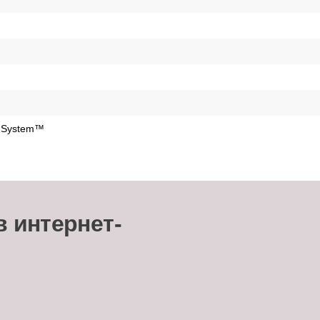
g System™
в интернет-