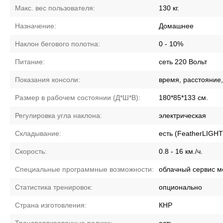
Макс. вес пользователя:
130 кг.
Назначение:
Домашнее
Наклон бегового полотна:
0 - 10%
Питание:
сеть 220 Вольт
Показания консоли:
время, расстояние,
Размер в рабочем состоянии (Д*Ш*В):
180*85*133 см.
Регулировка угла наклона:
электрическая
Складывание:
есть (FeatherLIGH
Скорость:
0.8 - 16 км./ч.
Специальные программные возможности:
облачный сервис м
Статистика тренировок:
опционально
Страна изготовления:
КНР