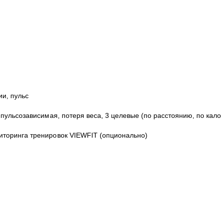
ии, пульс
ульсозависимая, потеря веса, 3 целевые (по расстоянию, по калор
торинга тренировок VIEWFIT (опционально)