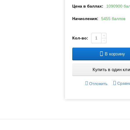
Цена в баллах:
1090900 ба
Начисления:
5455 баллов
+
Кол-во:
−
В корзину
Купить в один кли
Сравн
Отложить