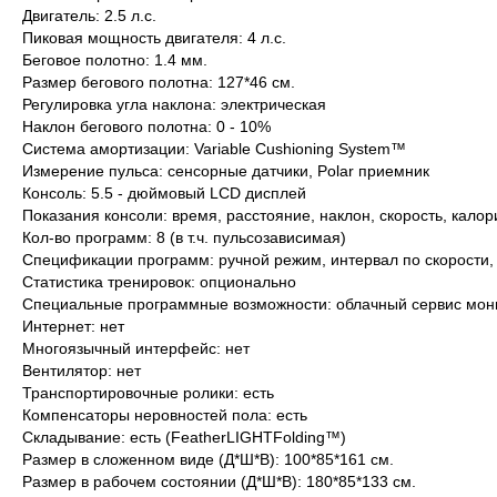
Двигатель: 2.5 л.с.
Пиковая мощность двигателя: 4 л.с.
Беговое полотно: 1.4 мм.
Размер бегового полотна: 127*46 см.
Регулировка угла наклона: электрическая
Наклон бегового полотна: 0 - 10%
Система амортизации: Variable Cushioning System™
Измерение пульса: сенсорные датчики, Polar приемник
Консоль: 5.5 - дюймовый LCD дисплей
Показания консоли: время, расстояние, наклон, скорость, калор
Кол-во программ: 8 (в т.ч. пульсозависимая)
Спецификации программ: ручной режим, интервал по скорости, п
Статистика тренировок: опционально
Специальные программные возможности: облачный сервис мони
Интернет: нет
Многоязычный интерфейс: нет
Вентилятор: нет
Транспортировочные ролики: есть
Компенсаторы неровностей пола: есть
Складывание: есть (FeatherLIGHTFolding™)
Размер в сложенном виде (Д*Ш*В): 100*85*161 см.
Размер в рабочем состоянии (Д*Ш*В): 180*85*133 см.