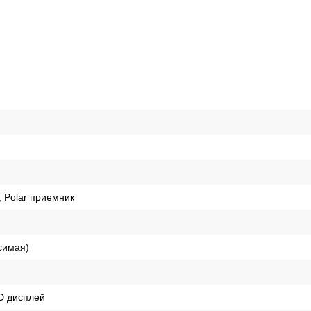
 Polar приемник
исимая)
D дисплей