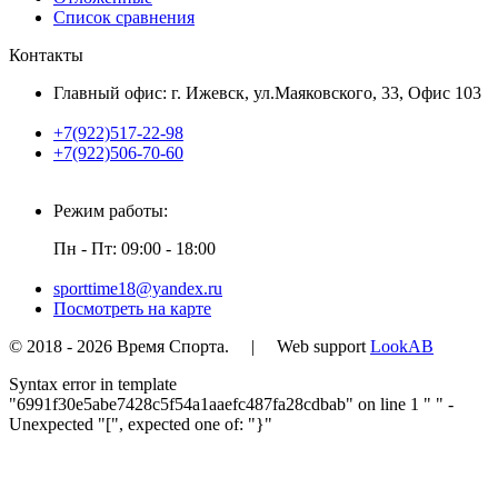
Список сравнения
Контакты
Главный офис: г. Ижевск, ул.Маяковского, 33, Офис 103
+7(922)517-22-98
+7(922)506-70-60
Режим работы:
Пн - Пт: 09:00 - 18:00
sporttime18@yandex.ru
Посмотреть на карте
© 2018 - 2026 Время Спорта. | Web support
LookAB
Syntax error in template
"6991f30e5abe7428c5f54a1aaefc487fa28cdbab" on line 1 "
" -
Unexpected "[", expected one of: "}"