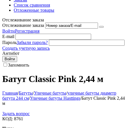
Список сравнения
Отложенные товары
Отслеживание заказа
Отслеживание заказа
Войти
Регистрация
E-mail
Пароль
Забыли пароль?
Создать учетную запись
Антибот
Войти
Запомнить
Батут Classic Pink 2,44 м
Главная
/
Батуты
/
Уличные батуты
/
уличные батуты диаметр
батута 244 см
/
Уличные батуты Hasttings
/
Батут Classic Pink 2,44
м
Задать вопрос
КОД:
8761