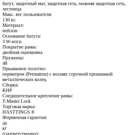
батут, защитный мат, защитная сеть, нижняя защитная сеть,
лестница
Макс. вес пользователя:
130 кг.
Материал:
нейлон
Основание батута:
3 W-ноги
Покрытие рамы:
двойная оцинковка
Пружины:
48
Прыжковое полотно:
перматрон (Permatron) с восьми строчной прошивкой
металлических колец
Сборка:
КНР
Соединительное крепление рамы:
T-Master Lock
Торговая марка:
HASTTINGS ®
Фирменная гарантия:
да
кг
(соответственно):