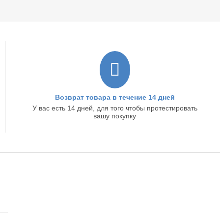
Возврат товара в течение 14 дней
У вас есть 14 дней, для того чтобы протестировать
вашу покупку
ИС
КОНТАКТЫ
Главный офис: г. Ижевск, ул.Маяковского, 33,
Офис 103
+7(922)517-22-98